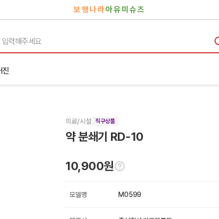
보행나라
아유미슈즈
거진
의료/시설
직구상품
약 분쇄기 RD-10
10,900원
모델명
M0599