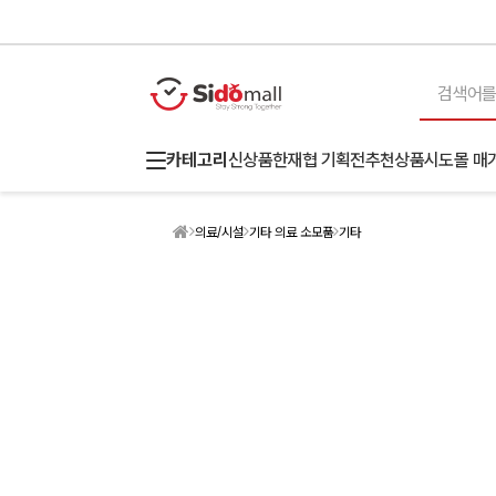
카테고리
신상품
한재협 기획전
추천상품
시도몰 매
의료/시설
기타 의료 소모품
기타