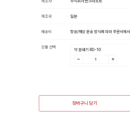
제조사
주식회사 썬크라프트
제조국
일본
배송비
항공/해상 운송 방식에 따라 주문서에서
상품 선택
약 분쇄기 RD-10
장바구니 담기