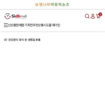
검
로
보행나라
아유미슈즈
색
그
인
0
신상품
한재협 기획전
추천상품
시도몰 매거진
건강관리
휴식
온 냉찜질 용품