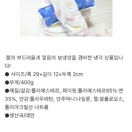
·젤의 부드러움과 얼음의 보냉성을 겸비한 냉각 상품입니
다!
● 사이즈/폭 29×깊이 12×두께 2cm
●무게/400g
●재질/겉감:폴리에스테르, 파이핑:폴리에스테르65%·면
35%, 안감:폴리우레탄, 안주머니:나일론, 젤:셀룰로오스,
폴리아크릴산 나트륨
●생산국/대만