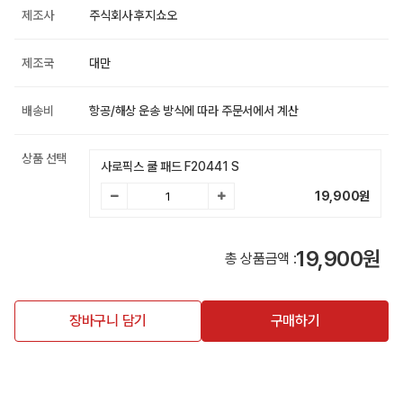
제조사
주식회사 후지쇼오
제조국
대만
배송비
항공/해상 운송 방식에 따라 주문서에서 계산
상품 선택
사로픽스 쿨 패드 F20441 S
19,900
원
19,900원
총 상품금액 :
장바구니 담기
구매하기