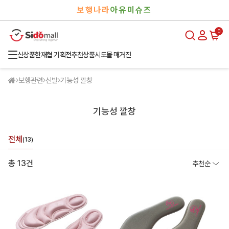
검
로
보행나라
아유미슈즈
색
그
인
0
신상품
한재협 기획전
추천상품
시도몰 매거진
보행관련
신발
기능성 깔창
기능성 깔창
전체
(13)
총 13건
추천순