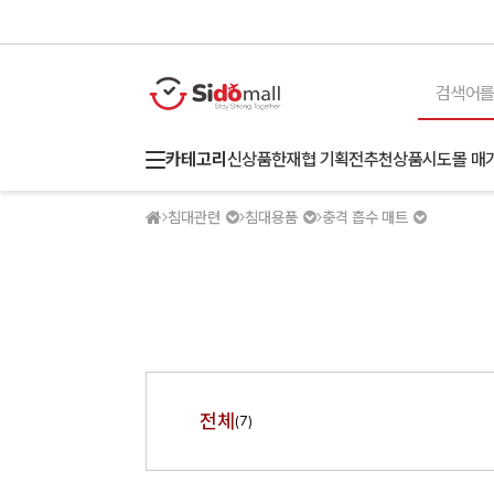
카테고리
신상품
한재협 기획전
추천상품
시도몰 매
침대관련
침대용품
충격 흡수 매트
전체
(7)