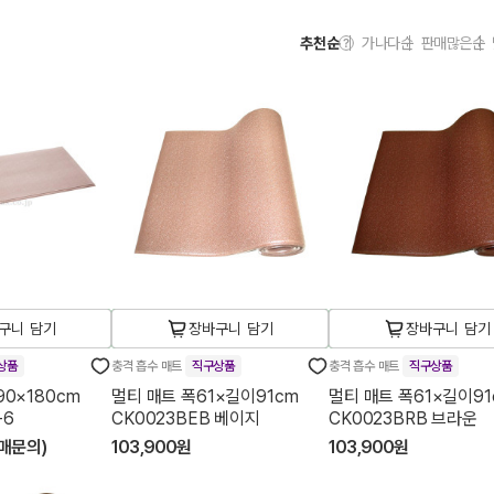
추천순
가나다순
판매많은순
구니 담기
장바구니 담기
장바구니 담기
상품
충격 흡수 매트
직구상품
충격 흡수 매트
직구상품
0×180cm
멀티 매트 폭61×길이91cm
멀티 매트 폭61×길이91
-6
CK0023BEB 베이지
CK0023BRB 브라운
구매문의)
103,900원
103,900원