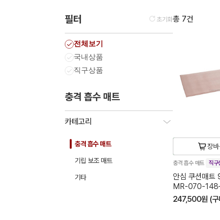
필터
총 7건
초기화
전체보기
국내상품
직구상품
충격 흡수 매트
카테고리
충격 흡수 매트
장바
기립 보조 매트
충격 흡수 매트
직구
안심 쿠션매트 9
기타
MR-070-148
247,500원 (