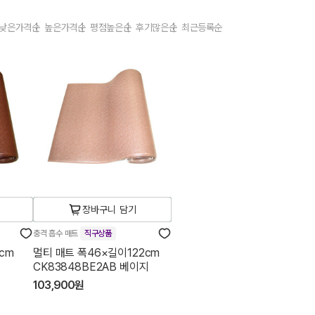
낮은가격순
높은가격순
평점높은순
후기많은순
최근등록순
장바구니 담기
충격 흡수 매트
직구상품
cm
멀티 매트 폭46×길이122cm
CK83848BE2AB 베이지
103,900원