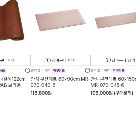
구니 담기
장바구니 담기
장바구니 담기
상품
충격 흡수 매트
직구상품
충격 흡수 매트
직구상품
×길이122cm
안심 쿠션매트 60×90cm MR-
안심 쿠션매트 60×150
2AB 브라운
070-040-6
MR-070-045-6
118,800원
198,000원 (구매문의)