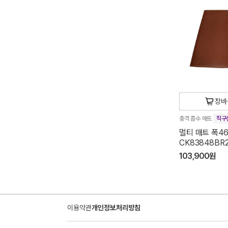
장바
충격 흡수 매트
직구
멀티 매트 폭46
CK83848BR
103,900원
이용약관
개인정보처리방침