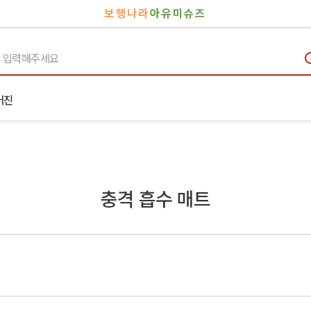
보행나라
아유미슈즈
거진
충격 흡수 매트