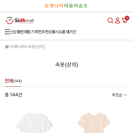
검
로
보행나라
아유미슈즈
색
그
인
0
신상품
한재협 기획전
추천상품
시도몰 매거진
의류
내의
속옷(상의)
속옷(상의)
전체
(144)
총 144건
추천순