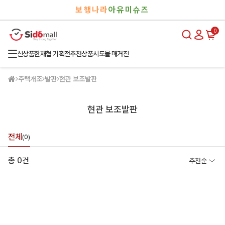
검
로
보행나라
아유미슈즈
색
그
인
0
신상품
한재협 기획전
추천상품
시도몰 매거진
주택개조
발판
현관 보조발판
현관 보조발판
전체
(0)
총 0건
추천순