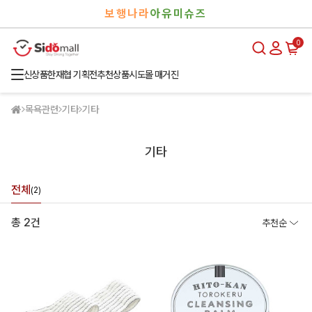
검
로
보행나라
아유미슈즈
색
그
인
0
신상품
한재협 기획전
추천상품
시도몰 매거진
목욕관련
기타
기타
기타
전체
(2)
총 2건
추천순