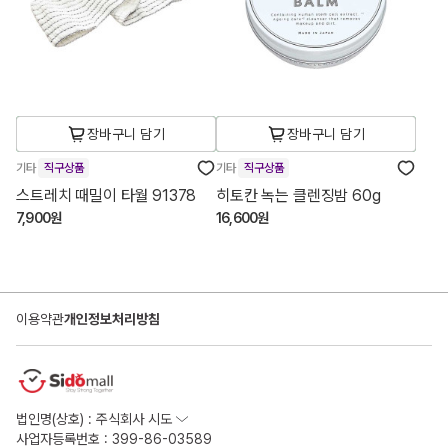
장바구니 담기
장바구니 담기
기타
직구상품
기타
직구상품
스트레치 때밀이 타월 91378
히토칸 녹는 클렌징밤 60g
7,900원
16,600원
이용약관
개인정보처리방침
법인명(상호) : 주식회사 시도
사업자등록번호 : 399-86-03589