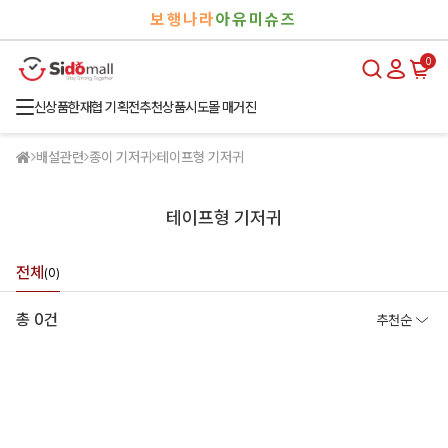
검
로
보행나라
아유미슈즈
색
그
인
0
신상품
한재협 기획전
추천상품
시도몰 매거진
배설관련
종이 기저귀
테이프형 기저귀
테이프형 기저귀
전체
(0)
총 0건
추천순