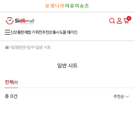
검
로
보행나라
아유미슈즈
색
그
인
0
신상품
한재협 기획전
추천상품
시도몰 매거진
침대관련
침구
일반 시트
일반 시트
전체
(0)
총 0건
추천순