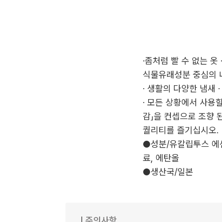
·좀처럼 빨 수 없는 옷
식물유래성분 중심의 내
· 생활의 다양한 냄새 ·
· 모든 상황에서 사용
감」을 컨셉으로 조향 
퀄리티를 즐기십시오.
●성분/유칼립투스 에센셜
료, 에탄올
●생산국/일본
주의사항