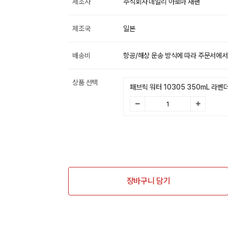
제조사
주식회사 데일리 아로마 재팬
제조국
일본
배송비
항공/해상 운송 방식에 따라 주문서에서
상품 선택
패브릭 워터 10305 350mL 라벤
장바구니 담기