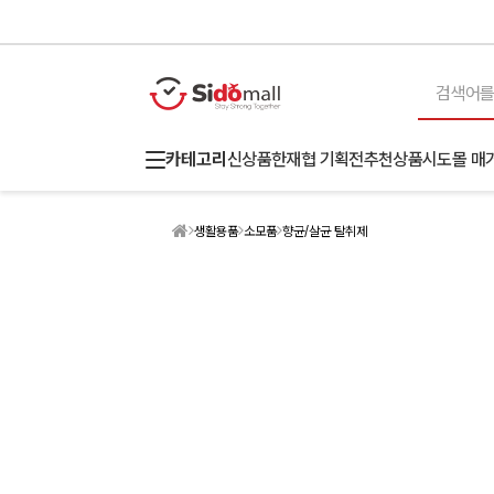
카테고리
신상품
한재협 기획전
추천상품
시도몰 매
생활용품
소모품
향균/살균 탈취제