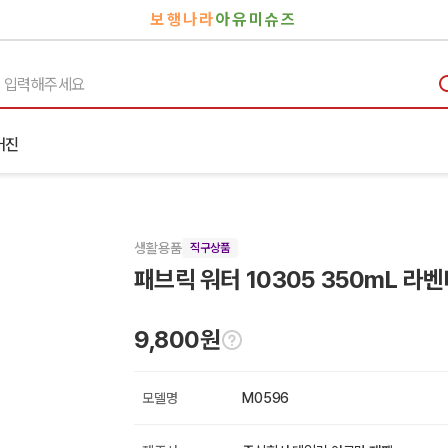
보행나라
아유미슈즈
거진
생활용품
직구상품
패브릭 워터 10305 350mL 라
9,800원
모델명
M0596