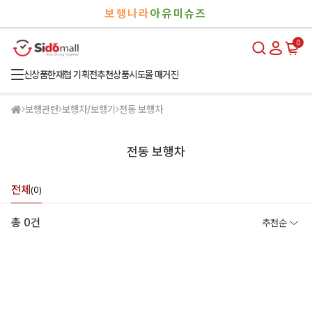
검
로
보행나라
아유미슈즈
색
그
인
0
신상품
한재협 기획전
추천상품
시도몰 매거진
보행관련
보행차/보행기
전동 보행차
전동 보행차
전체
(0)
총 0건
추천순