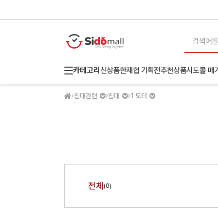
카테고리
신상품
한재협 기획전
추천상품
시도몰 매
침대관련
침대
1 모터
전체
(0)