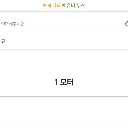
보행나라
아유미슈즈
거진
1 모터