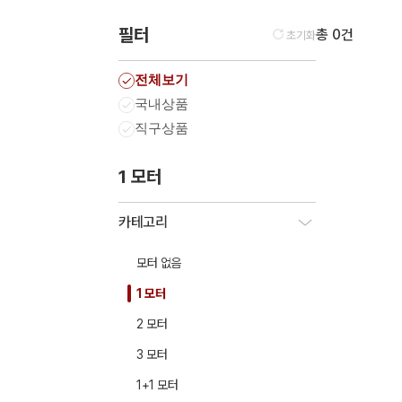
필터
총 0건
초기화
전체보기
국내상품
직구상품
1 모터
카테고리
모터 없음
1 모터
2 모터
3 모터
1+1 모터