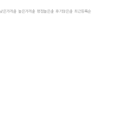
낮은가격순
높은가격순
평점높은순
후기많은순
최근등록순