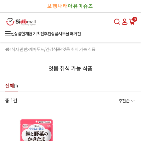
검
로
보행나라
아유미슈즈
색
그
인
0
신상품
한재협 기획전
추천상품
시도몰 매거진
식사 관련
케어푸드/건강식품
잇몸 취식 가능 식품
잇몸 취식 가능 식품
전체
(1)
총 1건
추천순