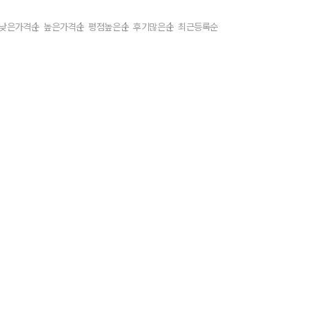
낮은가격순
높은가격순
평점높은순
후기많은순
최근등록순