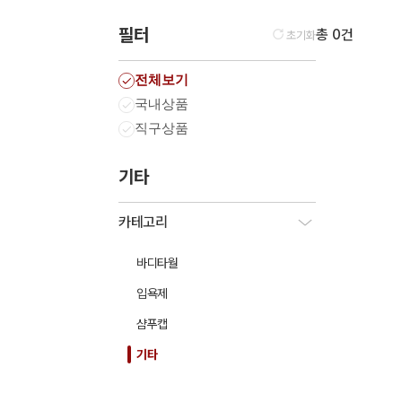
필터
총 0건
초기화
전체보기
국내상품
직구상품
기타
카테고리
바디타월
입욕제
샴푸캡
기타