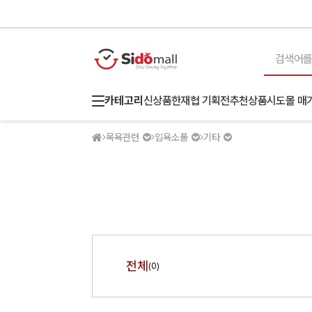
카테고리
신상품
한재협 기획전
추천상품
시도몰 매
목욕관련
입욕소품
기타
전체
(0)