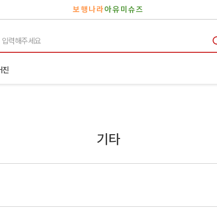
보행나라
아유미슈즈
거진
기타