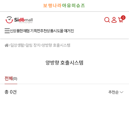
검
로
보행나라
아유미슈즈
색
그
인
0
신상품
한재협 기획전
추천상품
시도몰 매거진
일상생활
알림 장치
양방향 호출시스템
양방향 호출시스템
전체
(0)
총 0건
추천순