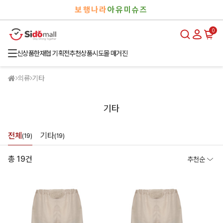
검
로
보행나라
아유미슈즈
색
그
인
0
신상품
한재협 기획전
추천상품
시도몰 매거진
의류
기타
기타
전체
기타
(19)
(19)
총 19건
추천순