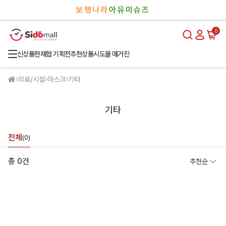
검
로
보행나라
아유미슈즈
색
그
인
0
신상품
한재협 기획전
추천상품
시도몰 매거진
의료/시설
마스크
기타
기타
전체
(0)
총 0건
추천순