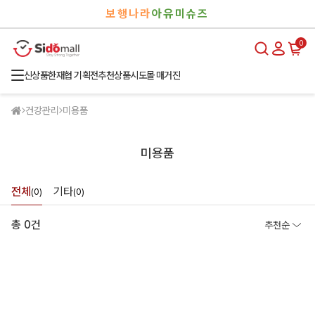
검
로
보행나라
아유미슈즈
색
그
인
0
신상품
한재협 기획전
추천상품
시도몰 매거진
건강관리
미용품
미용품
전체
기타
(0)
(0)
총 0건
추천순