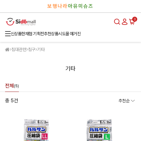
검
로
보행나라
아유미슈즈
색
그
인
0
신상품
한재협 기획전
추천상품
시도몰 매거진
침대관련
침구
기타
기타
전체
(5)
총 5건
추천순