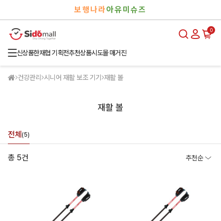
검
로
보행나라
아유미슈즈
색
그
인
0
신상품
한재협 기획전
추천상품
시도몰 매거진
건강관리
시니어 재활 보조 기기
재활 볼
재활 볼
전체
(5)
총 5건
추천순