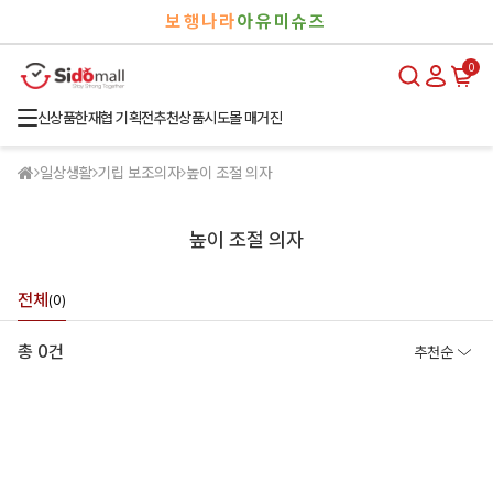
검
로
보행나라
아유미슈즈
색
그
인
0
신상품
한재협 기획전
추천상품
시도몰 매거진
일상생활
기립 보조의자
높이 조절 의자
높이 조절 의자
전체
(0)
총 0건
추천순