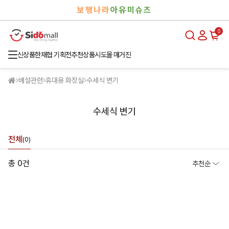
검
로
보행나라
아유미슈즈
색
그
인
0
신상품
한재협 기획전
추천상품
시도몰 매거진
배설관련
휴대용 화장실
수세식 변기
수세식 변기
전체
(0)
총 0건
추천순