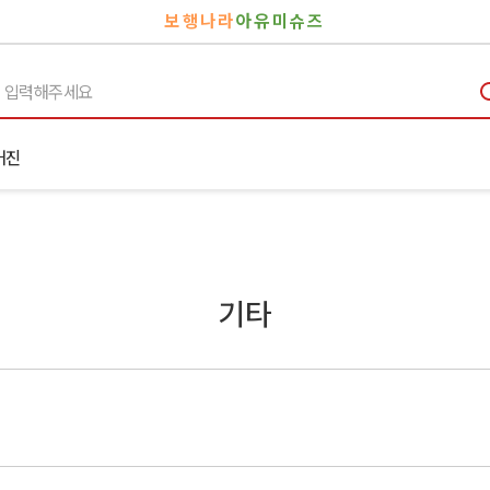
보행나라
아유미슈즈
거진
기타