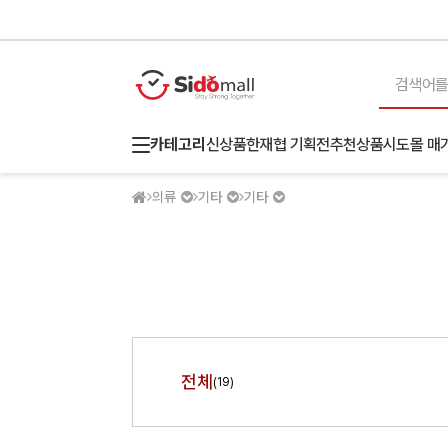
카테고리
신상품
한재협 기획전
추천상품
시도몰 매
의류
기타
기타
전체
(19)