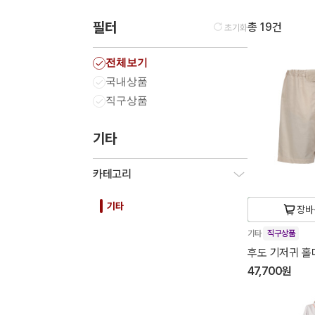
필터
총 19건
초기화
전체보기
국내상품
직구상품
기타
카테고리
기타
장바
기타
직구상품
후도 기저귀 홀더Ⅱ
47,700원