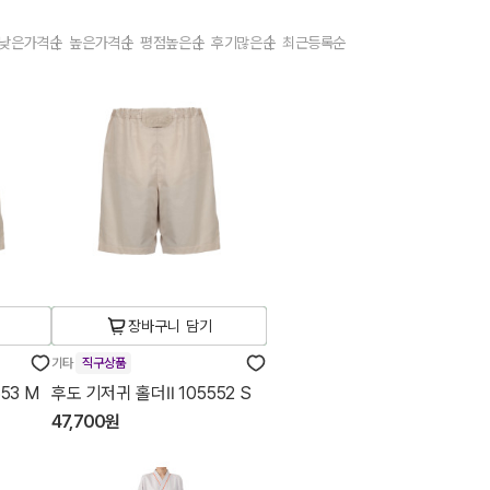
낮은가격순
높은가격순
평점높은순
후기많은순
최근등록순
장바구니 담기
기타
직구상품
53 M
후도 기저귀 홀더Ⅱ 105552 S
47,700원