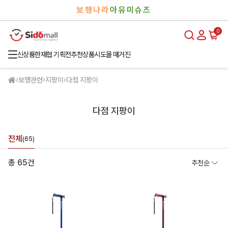
검
로
보행나라
아유미슈즈
색
그
인
0
신상품
한재협 기획전
추천상품
시도몰 매거진
보행관련
지팡이
다점 지팡이
다점 지팡이
전체
(65)
총 65건
추천순