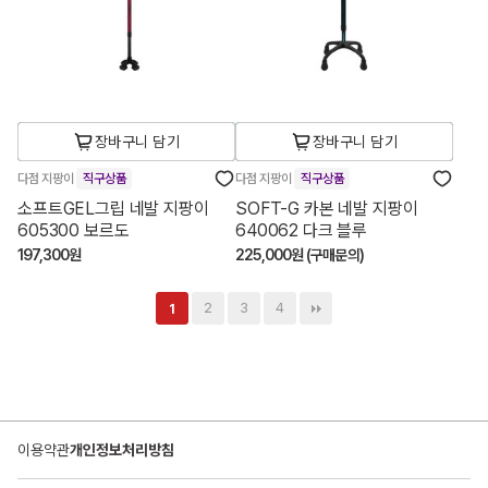
장바구니 담기
장바구니 담기
다점 지팡이
직구상품
다점 지팡이
직구상품
소프트GEL그립 네발 지팡이
SOFT-G 카본 네발 지팡이
605300 보르도
640062 다크 블루
197,300원
225,000원 (구매문의)
2
3
4
1
이용약관
개인정보처리방침