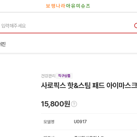
보행나라
아유미슈즈
거진
건강관리
직구상품
사로픽스 핫&스팀 패드 아이마스크 
15,800원
모델명
U0917