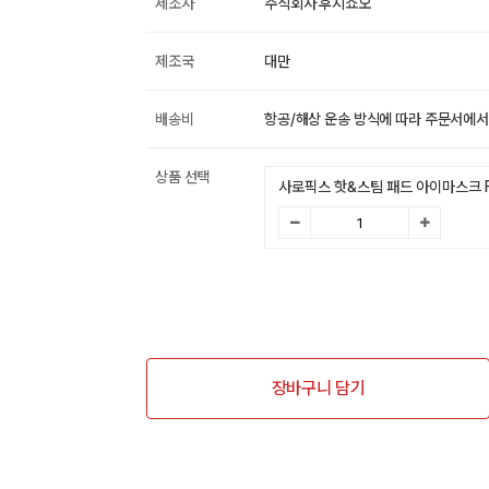
제조사
주식회사 후지쇼오
제조국
대만
배송비
항공/해상 운송 방식에 따라 주문서에서
상품 선택
사로픽스 핫&스팀 패드 아이마스크 F
장바구니 담기