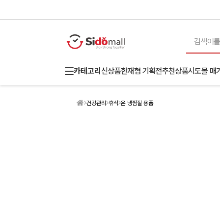
카테고리
신상품
한재협 기획전
추천상품
시도몰 매
건강관리
휴식
온 냉찜질 용품