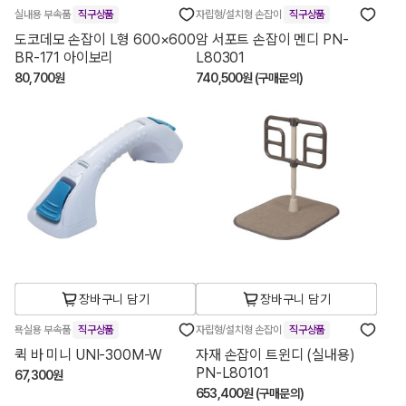
실내용 부속품
직구상품
자립형/설치형 손잡이
직구상품
도코데모 손잡이 L형 600×600
암 서포트 손잡이 멘디 PN-
BR-171 아이보리
L80301
80,700원
740,500원 (구매문의)
장바구니 담기
장바구니 담기
욕실용 부속품
직구상품
자립형/설치형 손잡이
직구상품
퀵 바 미니 UNI-300M-W
자재 손잡이 트윈디 (실내용)
PN-L80101
67,300원
653,400원 (구매문의)