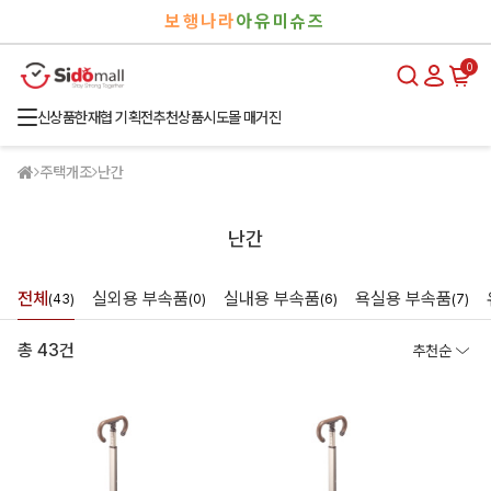
검
로
보행나라
아유미슈즈
색
그
인
0
신상품
한재협 기획전
추천상품
시도몰 매거진
주택개조
난간
난간
전체
실외용 부속품
실내용 부속품
욕실용 부속품
(43)
(0)
(6)
(7)
총 43건
추천순