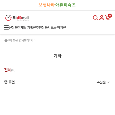
검
로
보행나라
아유미슈즈
색
그
인
0
신상품
한재협 기획전
추천상품
시도몰 매거진
배설관련
변기
기타
기타
전체
(0)
총 0건
추천순