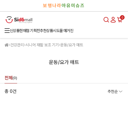
검
로
보행나라
아유미슈즈
색
그
인
0
신상품
한재협 기획전
추천상품
시도몰 매거진
건강관리
시니어 재활 보조 기기
운동/요가 매트
운동/요가 매트
전체
(0)
총 0건
추천순