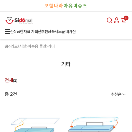
검
로
보행나라
아유미슈즈
색
그
인
0
신상품
한재협 기획전
추천상품
시도몰 매거진
의료/시설
이송용 들것
기타
기타
전체
(2)
총 2건
추천순