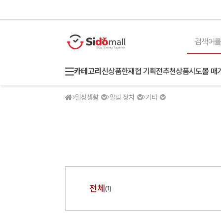
카테고리
신상품
한재협 기획전
추천상품
시도몰 매
일상생활
알림 장치
기타
전체
(1)