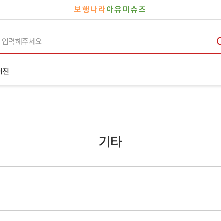
보행나라
아유미슈즈
거진
기타