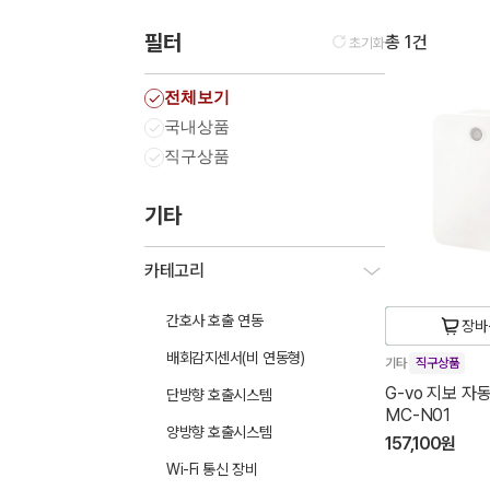
필터
총 1건
초기화
전체보기
국내상품
직구상품
기타
카테고리
간호사 호출 연동
장바
배회감지센서(비 연동형)
기타
직구상품
G-vo 지보 자
단방향 호출시스템
MC-N01
양방향 호출시스템
157,100원
Wi-Fi 통신 장비