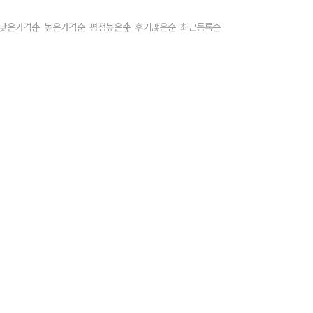
낮은가격순
높은가격순
평점높은순
후기많은순
최근등록순