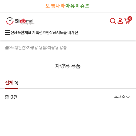
검
로
보행나라
아유미슈즈
색
그
인
0
신상품
한재협 기획전
추천상품
시도몰 매거진
보행관련
차량용 용품
차량용 용품
차량용 용품
전체
(0)
총 0건
추천순