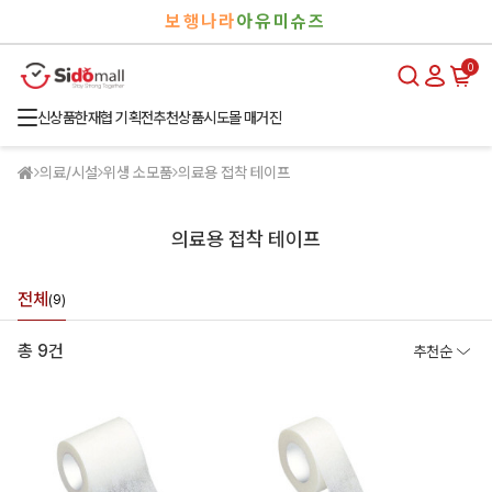
검
로
보행나라
아유미슈즈
색
그
인
0
신상품
한재협 기획전
추천상품
시도몰 매거진
의료/시설
위생 소모품
의료용 접착 테이프
의료용 접착 테이프
전체
(9)
총 9건
추천순