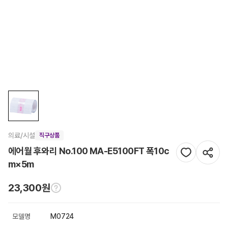
의료/시설
직구상품
에어월 후와리 No.100 MA-E5100FT 폭10c
m×5m
23,300원
모델명
M0724