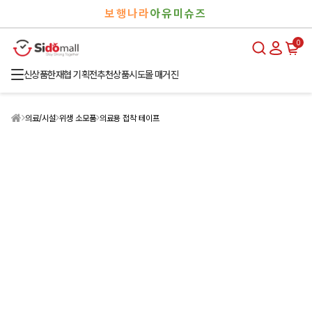
검
로
보행나라
아유미슈즈
색
그
인
0
신상품
한재협 기획전
추천상품
시도몰 매거진
의료/시설
위생 소모품
의료용 접착 테이프