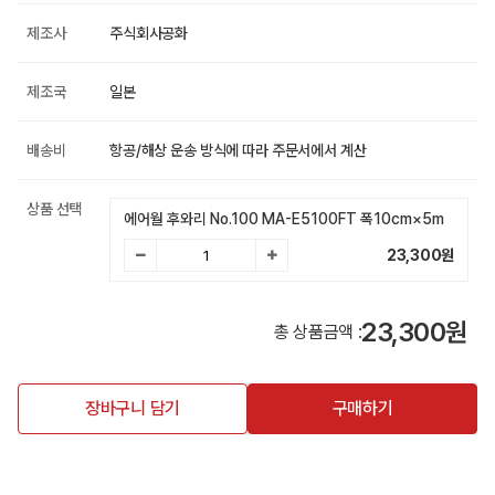
제조사
주식회사공화
제조국
일본
배송비
항공/해상 운송 방식에 따라 주문서에서 계산
상품 선택
에어월 후와리 No.100 MA-E5100FT 폭10cm×5m
23,300
원
23,300원
총 상품금액 :
장바구니 담기
구매하기