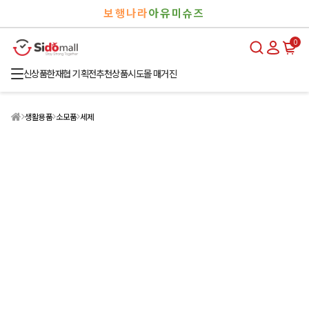
검
로
보행나라
아유미슈즈
색
그
인
0
신상품
한재협 기획전
추천상품
시도몰 매거진
생활용품
소모품
세제