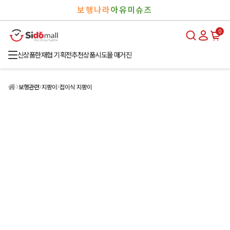
검
로
보행나라
아유미슈즈
색
그
인
0
신상품
한재협 기획전
추천상품
시도몰 매거진
보행관련
지팡이
접이식 지팡이