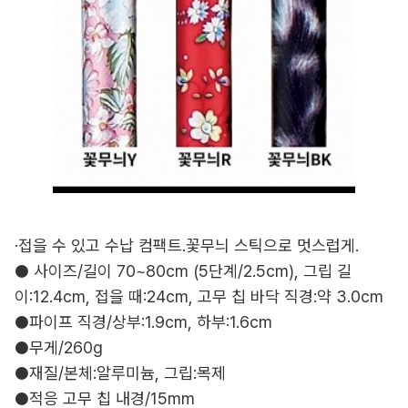
·접을 수 있고 수납 컴팩트.꽃무늬 스틱으로 멋스럽게.
● 사이즈/길이 70~80cm (5단계/2.5cm), 그립 길
이:12.4cm, 접을 때:24cm, 고무 칩 바닥 직경:약 3.0cm
●파이프 직경/상부:1.9cm, 하부:1.6cm
●무게/260g
●재질/본체:알루미늄, 그립:목제
●적응 고무 칩 내경/15mm