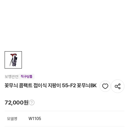
보행관련
직구상품
꽃무늬 콤팩트 접이식 지팡이 55-F2 꽃무늬BK
72,000원
모델명
W1105