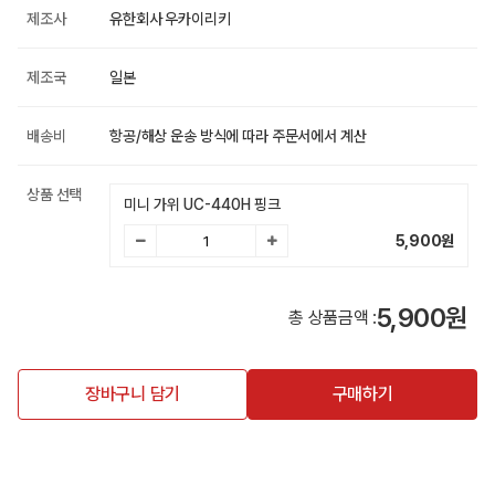
제조사
유한회사 우카이리키
제조국
일본
배송비
항공/해상 운송 방식에 따라 주문서에서 계산
상품 선택
미니 가위 UC-440H 핑크
5,900
원
5,900원
총 상품금액 :
장바구니 담기
구매하기