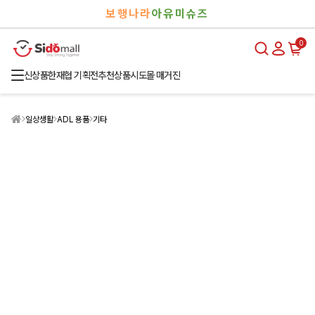
검
로
보행나라
아유미슈즈
색
그
인
0
신상품
한재협 기획전
추천상품
시도몰 매거진
일상생활
ADL 용품
기타