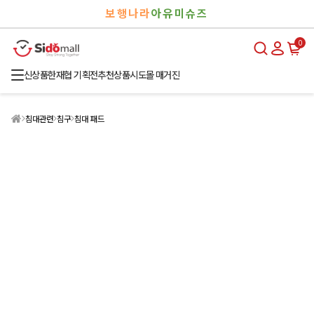
검
로
보행나라
아유미슈즈
색
그
인
0
신상품
한재협 기획전
추천상품
시도몰 매거진
침대관련
침구
침대 패드