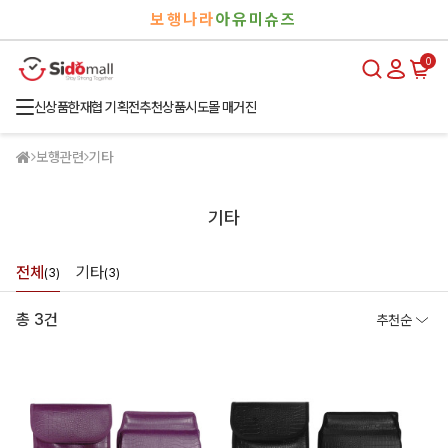
검
로
보행나라
아유미슈즈
색
그
인
0
신상품
한재협 기획전
추천상품
시도몰 매거진
보행관련
기타
기타
전체
기타
(3)
(3)
총 3건
추천순