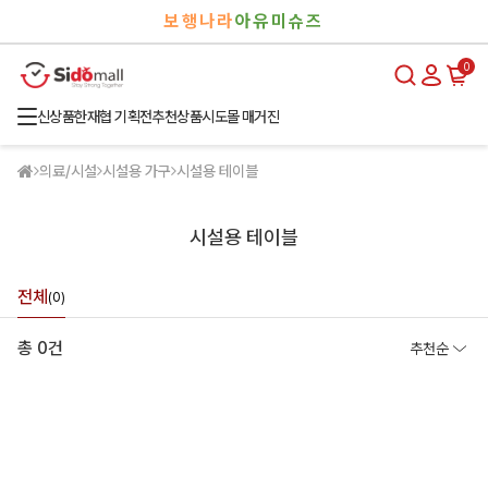
검
로
보행나라
아유미슈즈
색
그
인
0
신상품
한재협 기획전
추천상품
시도몰 매거진
의료/시설
시설용 가구
시설용 테이블
시설용 테이블
전체
(0)
총 0건
추천순