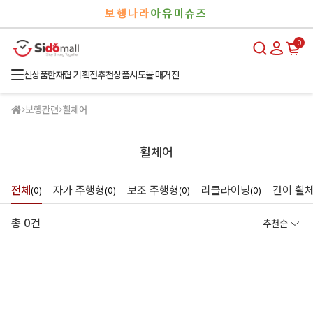
검
로
보행나라
아유미슈즈
색
그
인
0
신상품
한재협 기획전
추천상품
시도몰 매거진
보행관련
휠체어
휠체어
전체
자가 주행형
보조 주행형
리클라이닝
간이 휠
(0)
(0)
(0)
(0)
총 0건
추천순