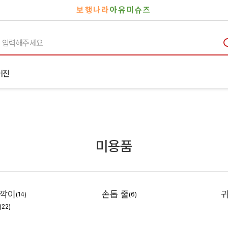
보행나라
아유미슈즈
거진
미용품
깍이
손톱 줄
(14)
(6)
(22)