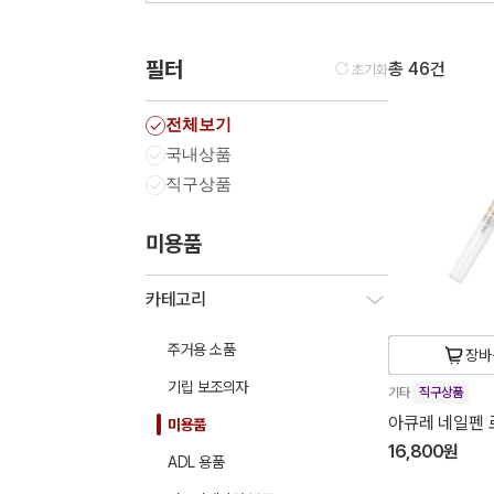
필터
총 46건
초기화
전체보기
국내상품
직구상품
미용품
카테고리
주거용 소품
장바
기립 보조의자
기타
직구상품
아큐레 네일펜 
미용품
16,800원
ADL 용품