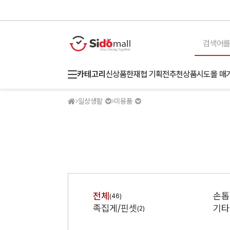
카테고리
신상품
한재협 기획전
추천상품
시도몰 매
일상생활
미용품
전체
손톱
(46)
족집게/핀셋
기타
(2)