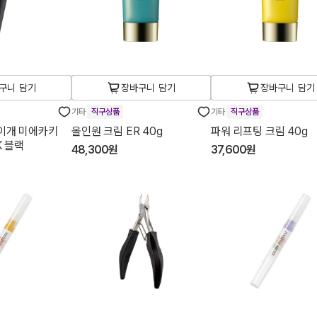
구니 담기
장바구니 담기
장바구니 담기
기타
직구상품
기타
직구상품
이개 미에카키
올인원 크림 ER 40g
파워 리프팅 크림 40g
K 블랙
48,300원
37,600원