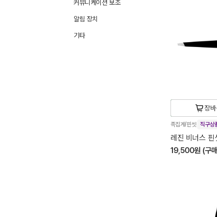
커뮤니케이션 보조
알림 장치
기타
장바
족집게/핀셋
직구상
레진 비너스 핀셋
19,500원 (구