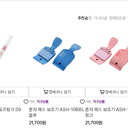
추천순
가나다순
판매많은순
구니 담기
장바구니 담기
장바구니 담기
기타
직구상품
기타
직구상품
로즈핑크 09
혼자 파스 보조기 ASH-10BBL
혼자 파스 보조기 ASH-
블루
핑크
21,700원
21,700원