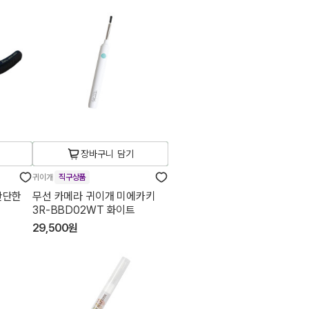
장바구니 담기
귀이개
직구상품
단단한
무선 카메라 귀이개 미에카키
3R-BBD02WT 화이트
29,500원