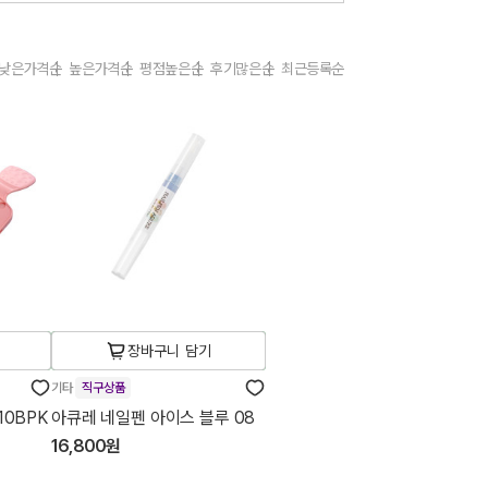
낮은가격순
높은가격순
평점높은순
후기많은순
최근등록순
장바구니 담기
기타
직구상품
10BPK
아큐레 네일펜 아이스 블루 08
16,800원