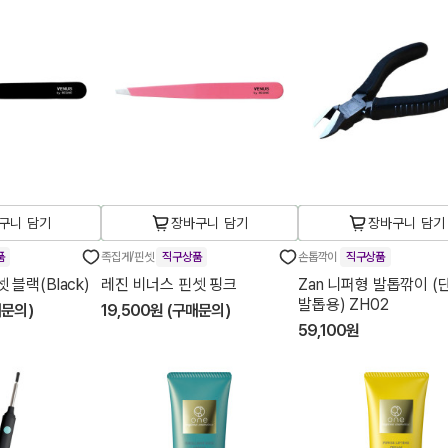
구니 담기
장바구니 담기
장바구니 담기
품
족집게/핀셋
직구상품
손톱깍이
직구상품
 블랙(Black)
레진 비너스 핀셋 핑크
Zan 니퍼형 발톱깎이 (
발톱용) ZH02
매문의)
19,500원 (구매문의)
59,100원