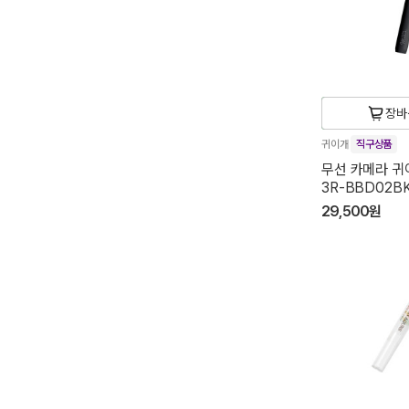
장바
귀이개
직구상품
무선 카메라 귀
3R-BBD02B
29,500원