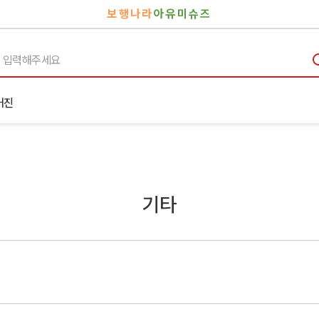
보행나라
아유미슈즈
거진
기타