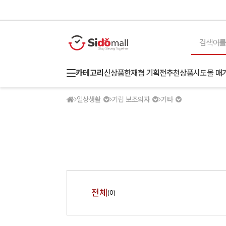
카테고리
신상품
한재협 기획전
추천상품
시도몰 매
일상생활
기립 보조의자
기타
전체
(0)