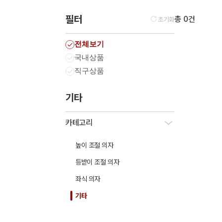
필터
총 0건
초기화
전체보기
국내상품
직구상품
기타
카테고리
높이 조절 의자
등받이 조절 의자
좌식 의자
기타