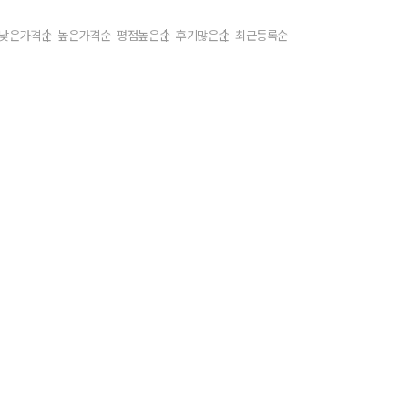
낮은가격순
높은가격순
평점높은순
후기많은순
최근등록순