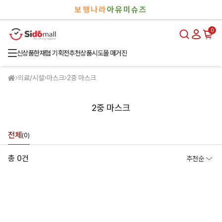
검
로
보행나라
아유미슈즈
색
그
인
0
신상품
한재협 기획전
추천상품
시도몰 매거진
의료/시설
마스크
2중 마스크
2중 마스크
전체
(0)
총 0건
추천순