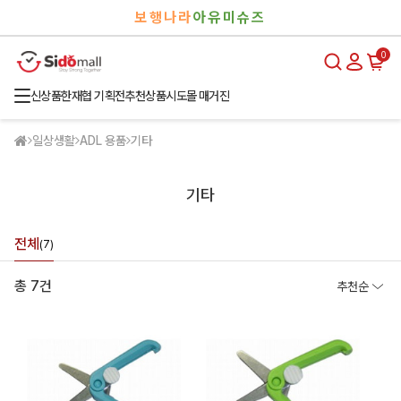
검
로
보행나라
아유미슈즈
색
그
인
0
신상품
한재협 기획전
추천상품
시도몰 매거진
일상생활
ADL 용품
기타
기타
전체
(7)
총 7건
추천순