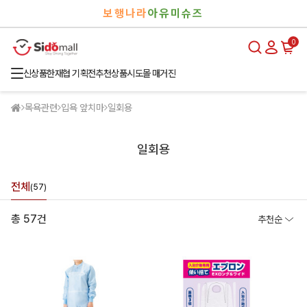
검
로
보행나라
아유미슈즈
색
그
인
0
신상품
한재협 기획전
추천상품
시도몰 매거진
목욕관련
입욕 앞치마
일회용
일회용
전체
(57)
총 57건
추천순