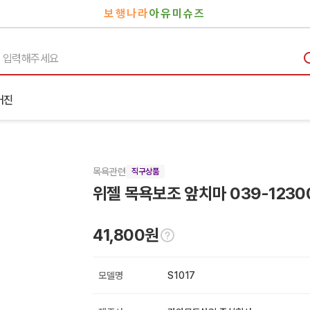
보행나라
아유미슈즈
거진
목욕관련
직구상품
위젤 목욕보조 앞치마 039-1230
41,800원
모델명
S1017