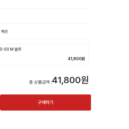
 계산
0-00 M 블루
41,800
원
41,800원
총 상품금액 :
구매하기