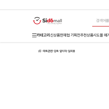
카테고리
신상품
한재협 기획전
추천상품
시도몰 매
목욕관련
입욕 앞치마
일회용