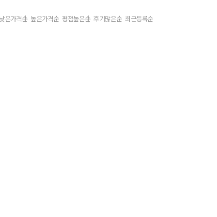
낮은가격순
높은가격순
평점높은순
후기많은순
최근등록순