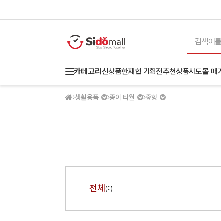
카테고리
신상품
한재협 기획전
추천상품
시도몰 매
생활용품
종이 타월
중형
전체
(0)