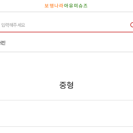
보행나라
아유미슈즈
거진
중형