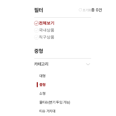
필터
총 0건
초기화
전체보기
국내상품
직구상품
중형
카테고리
대형
중형
소형
물티슈(변기 투입 가능)
티슈 거치대