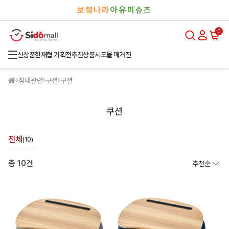
검
로
보행나라
아유미슈즈
색
그
인
0
신상품
한재협 기획전
추천상품
시도몰 매거진
침대관련
쿠션
쿠션
쿠션
전체
(10)
총 10건
추천순