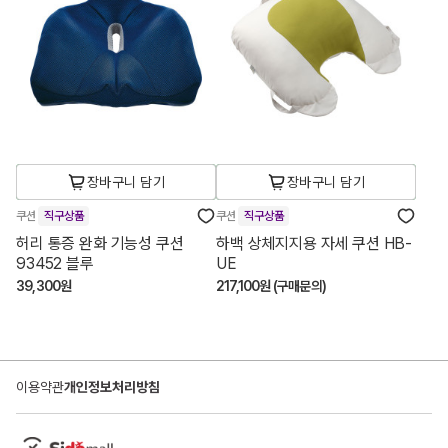
장바구니 담기
장바구니 담기
쿠션
직구상품
쿠션
직구상품
허리 통증 완화 기능성 쿠션
하백 상체지지용 자세 쿠션 HB-
93452 블루
UE
39,300원
217,100원 (구매문의)
이용약관
개인정보처리방침