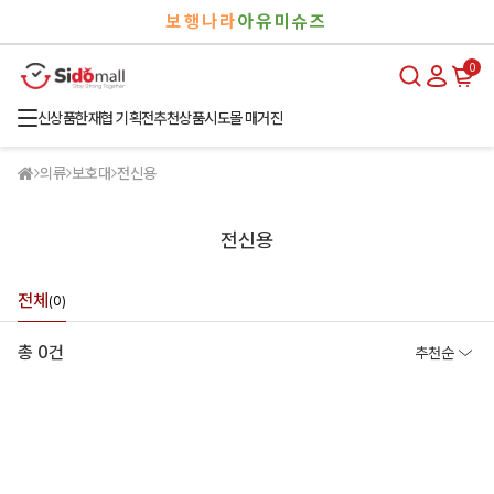
검
로
보행나라
아유미슈즈
색
그
인
0
신상품
한재협 기획전
추천상품
시도몰 매거진
의류
보호대
전신용
전신용
전체
(0)
총 0건
추천순