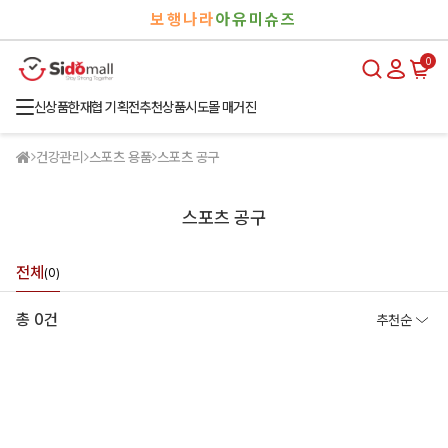
검
로
보행나라
아유미슈즈
색
그
인
0
신상품
한재협 기획전
추천상품
시도몰 매거진
건강관리
스포츠 용품
스포츠 공구
스포츠 공구
전체
(0)
총 0건
추천순